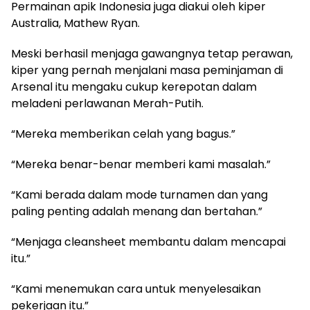
Permainan apik Indonesia juga diakui oleh kiper
Australia, Mathew Ryan.
Meski berhasil menjaga gawangnya tetap perawan,
kiper yang pernah menjalani masa peminjaman di
Arsenal itu mengaku cukup kerepotan dalam
meladeni perlawanan Merah-Putih.
“Mereka memberikan celah yang bagus.”
“Mereka benar-benar memberi kami masalah.”
“Kami berada dalam mode turnamen dan yang
paling penting adalah menang dan bertahan.”
“Menjaga cleansheet membantu dalam mencapai
itu.”
“Kami menemukan cara untuk menyelesaikan
pekerjaan itu.”