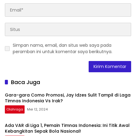
Simpan nama, email, dan situs web saya pada
peramban ini untuk komentar saya berikutnya.
Baca Juga
Gara-gara Como Promosi, Jay Idzes Sulit Tampil di Laga
Timnas Indonesia Vs Irak?
Olahraga
Mei 12, 2024
Ada VAR di Liga 1, Pemain Timnas Indonesia: Ini Titik Awal
Kebangkitan Sepak Bola Nasional!