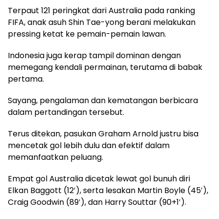
Terpaut 121 peringkat dari Australia pada ranking
FIFA, anak asuh Shin Tae-yong berani melakukan
pressing ketat ke pemain-pemain lawan.
Indonesia juga kerap tampil dominan dengan
memegang kendali permainan, terutama di babak
pertama.
Sayang, pengalaman dan kematangan berbicara
dalam pertandingan tersebut.
Terus ditekan, pasukan Graham Arnold justru bisa
mencetak gol lebih dulu dan efektif dalam
memanfaatkan peluang.
Empat gol Australia dicetak lewat gol bunuh diri
Elkan Baggott (12′), serta lesakan Martin Boyle (45′),
Craig Goodwin (89′), dan Harry Souttar (90+1′).