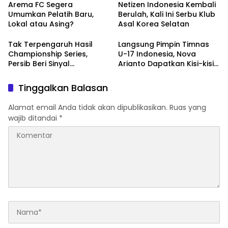
Arema FC Segera
Netizen Indonesia Kembali
Umumkan Pelatih Baru,
Berulah, Kali Ini Serbu Klub
Lokal atau Asing?
Asal Korea Selatan
Tak Terpengaruh Hasil
Langsung Pimpin Timnas
Championship Series,
U-17 Indonesia, Nova
Persib Beri Sinyal
Arianto Dapatkan Kisi-kisi
Perpanujang Kontrak Bojan
dari Shin Tae-yong
Hodak
Tinggalkan Balasan
Alamat email Anda tidak akan dipublikasikan.
Ruas yang
wajib ditandai
*