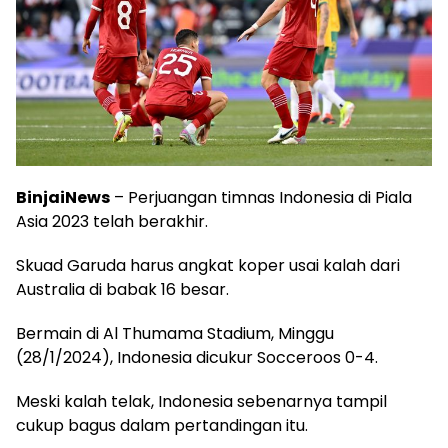
BinjaiNews
– Perjuangan timnas Indonesia di Piala
Asia 2023 telah berakhir.
Skuad Garuda harus angkat koper usai kalah dari
Australia di babak 16 besar.
Bermain di Al Thumama Stadium, Minggu
(28/1/2024), Indonesia dicukur Socceroos 0-4.
Meski kalah telak, Indonesia sebenarnya tampil
cukup bagus dalam pertandingan itu.