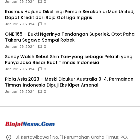
Januari 29, 2024
0
Rasmus Hojlund Dikelilingi Pemain Serakah di Man United,
Dapat Kredit dari Raja Gol Liga Inggris
Januari 29, 2024
0
ONE 165 – Bukti Ngerinya Tendangan Superlek, Otot Paha
Takeru Segawa Sampai Robek
Januari 29, 2024
0
Sandy Walsh Sebut Shin Tae-yong sebagai Pelatih yang
Punya Jasa Besar Buat Timnas Indonesia
Januari 29, 2024
0
Piala Asia 2023 – Meski Dicukur Australia 0-4, Permainan
Timnas Indonesia Dipuji Eks Kiper Arsenal
Januari 29, 2024
0
Jl. Kertawibawa 1 No. 11 Perumahan Graha Timur, PO.